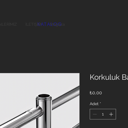
KATALOG
LERİMİZ
İLETİŞİM
Mağaza
Korkuluk B
Fiyat
₺0,00
Adet
*