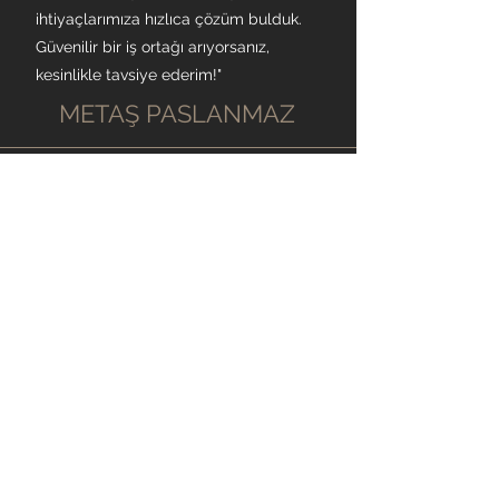
ihtiyaçlarımıza hızlıca çözüm bulduk.
Güvenilir bir iş ortağı arıyorsanız,
kesinlikle tavsiye ederim!"
METAŞ PASLANMAZ
"Uzun süredir paslanmaz çelik
tedarikçisi arıyorduk ve sonunda HSN
Paslanmaz ile tanıştık. Ürün çeşitliliği
ve müşteri hizmetleri mükemmel!
İşimizin verimliliğini artıran kaliteli
malzemeler sunuyorlar."
TAN PASLANMAZ
"HSN Paslanmaz ile çalışmaktan çok
memnunuz! Hem ürün kalitesi hem de